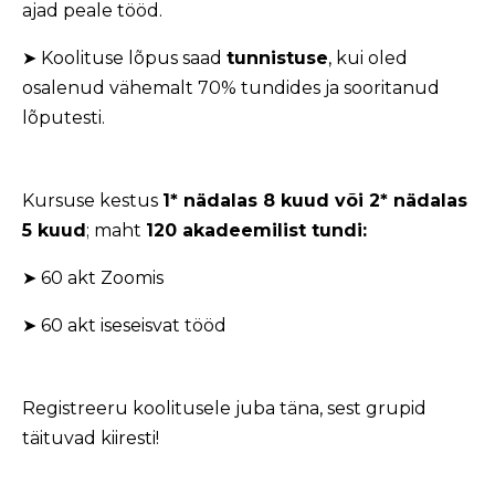
ajad peale tööd.
➤ Koolituse lõpus saad
tunnistuse
, kui oled
osalenud vähemalt 70% tundides ja sooritanud
lõputesti.
Kursuse kestus
1* nädalas 8 kuud või 2* nädalas
5 kuud
; maht
120 akadeemilist tundi:
➤ 60 akt Zoomis
➤ 60 akt iseseisvat tööd
Registreeru koolitusele juba täna, sest grupid
täituvad kiiresti!