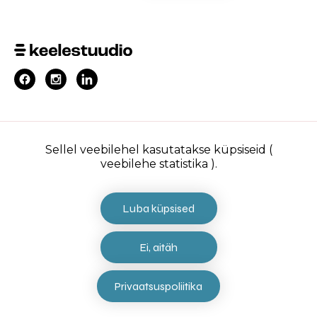
ettevõttesisene koolitus
grupiõpe
Sellel veebilehel kasutatakse küpsiseid (
veebilehe statistika ).
individuaalõpe
tõlked
meist
Luba küpsised
tule tööle
kontakt
Ei, aitäh
privaatsuspoliitika
Privaatsuspoliitika