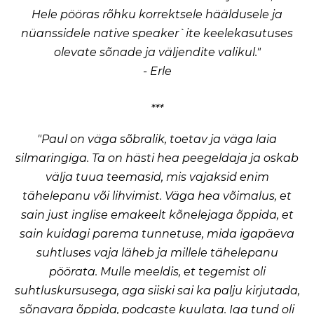
Hele pööras rõhku korrektsele hääldusele ja
nüanssidele native speaker`ite keelekasutuses
olevate sõnade ja väljendite valikul."
- Erle
***
"Paul on väga sõbralik, toetav ja väga laia
silmaringiga. Ta on hästi hea peegeldaja ja oskab
välja tuua teemasid, mis vajaksid enim
tähelepanu või lihvimist. Väga hea võimalus, et
sain just inglise emakeelt kõnelejaga õppida, et
sain kuidagi parema tunnetuse, mida igapäeva
suhtluses vaja läheb ja millele tähelepanu
pöörata. Mulle meeldis, et tegemist oli
suhtluskursusega, aga siiski sai ka palju kirjutada,
sõnavara õppida, podcaste kuulata. Iga tund oli