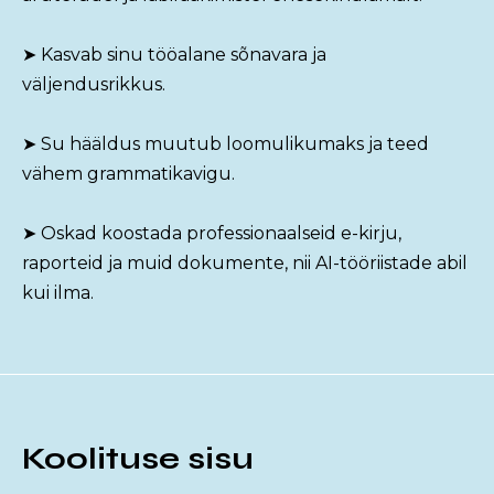
➤ Kasvab sinu tööalane sõnavara ja
väljendusrikkus.
➤ Su hääldus muutub loomulikumaks ja teed
vähem grammatikavigu.
➤ Oskad koostada professionaalseid e-kirju,
raporteid ja muid dokumente, nii AI-tööriistade abil
kui ilma.
Koolituse sisu