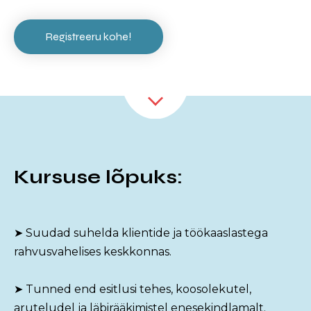
Registreeru kohe!
Kursuse lõpuks:
➤ Suudad suhelda klientide ja töökaaslastega
rahvusvahelises keskkonnas.
➤ Tunned end esitlusi tehes, koosolekutel,
aruteludel ja läbirääkimistel enesekindlamalt.