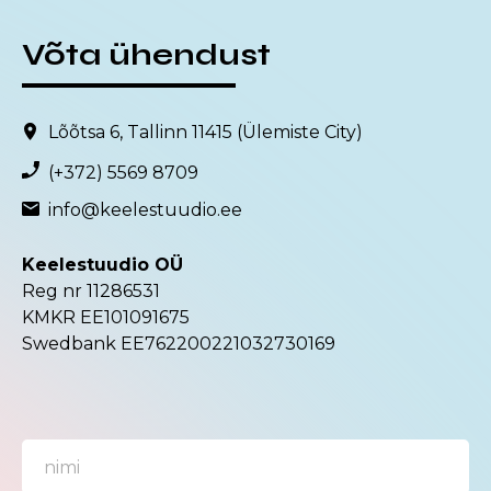
Võta ühendust
Lõõtsa 6, Tallinn 11415 (Ülemiste City)
(+372) 5569 8709
info@keelestuudio.ee
Keelestuudio OÜ
Reg nr 11286531
KMKR EE101091675
Swedbank EE762200221032730169