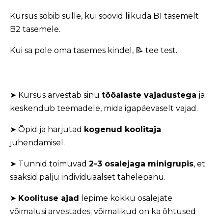
Kursus sobib sulle, kui soovid liikuda B1 tasemelt
B2 tasemele.
Kui sa pole oma tasemes kindel,
📝 tee test.
➤ Kursus arvestab sinu
tööalaste vajadustega
ja
keskendub teemadele, mida igapäevaselt vajad.
➤ Õpid ja harjutad
kogenud koolitaja
juhendamisel.
➤ Tunnid toimuvad
2-3 osalejaga minigrupis
, et
saaksid palju individuaalset tähelepanu.
➤
Koolituse ajad
lepime kokku osalejate
võimalusi arvestades; võimalikud on ka õhtused