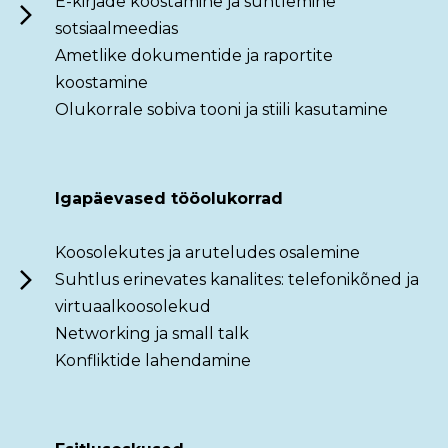
E-kirjade koostamine ja suhtlemine
sotsiaalmeedias
Ametlike dokumentide ja raportite
koostamine
Olukorrale sobiva tooni ja stiili kasutamine
Igapäevased tööolukorrad
Koosolekutes ja aruteludes osalemine
Suhtlus erinevates kanalites: telefonikõned ja
virtuaalkoosolekud
Networking ja small talk
Konfliktide lahendamine