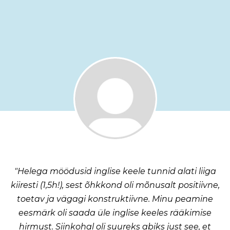
"Helega möödusid inglise keele tunnid alati liiga
kiiresti (1,5h!), sest õhkkond oli mõnusalt positiivne,
toetav ja vägagi konstruktiivne. Minu peamine
eesmärk oli saada üle inglise keeles rääkimise
hirmust. Siinkohal oli suureks abiks just see, et