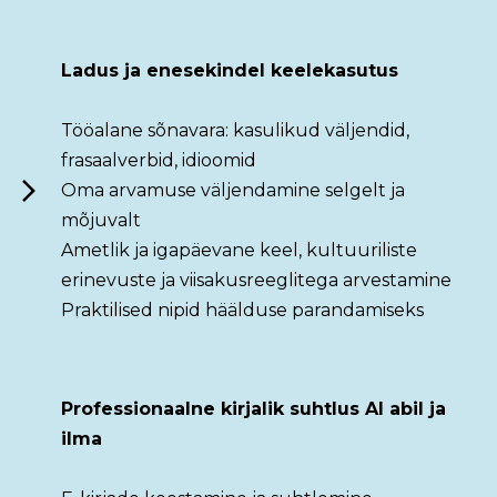
Ladus ja enesekindel keelekasutus
Tööalane sõnavara: kasulikud väljendid,
frasaalverbid, idioomid
Oma arvamuse väljendamine selgelt ja
mõjuvalt
Ametlik ja igapäevane keel, kultuuriliste
erinevuste ja viisakusreeglitega arvestamine
Praktilised nipid häälduse parandamiseks
Professionaalne kirjalik suhtlus AI abil ja
ilma